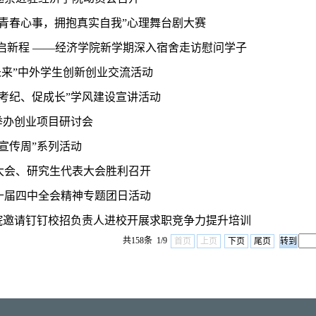
演绎青春心事，拥抱真实自我”心理舞台剧大赛
启新程 ——经济学院新学期深入宿舍走访慰问学子
未来”中外学生创新创业交流活动
考纪、促成长”学风建设宣讲活动
举办创业项目研讨会
法宣传周”系列活动
大会、研究生代表大会胜利召开
十届四中全会精神专题团日活动
学院邀请钉钉校招负责人进校开展求职竞争力提升培训
共158条 1/9
首页
上页
下页
尾页